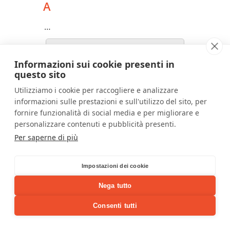
A
…
Pagina in Allestimento..
Informazioni sui cookie presenti in
questo sito
Utilizziamo i cookie per raccogliere e analizzare
| Copyright 2010-2022 -
Arobas Web Solutions
-
informazioni sulle prestazioni e sull'utilizzo del sito, per
Via Valerio Tango, 4/A 70023 Gioia del Colle (BA) |
C.F. NCIRRT82C21E038K - P.IVA 06983620722 |
fornire funzionalità di social media e per migliorare e
Codice SDI BA6ET11 |
personalizzare contenuti e pubblicità presenti.
Privacy & Cookies Policy
Per saperne di più
Impostazioni dei cookie
Nega tutto
Consenti tutti